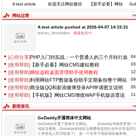
A test article
欢迎关注网钛微信
【新手必看】网钛
GoD
pushed at 2026-
公众号，功能更新
CMS建站教程
04-07 14:15:31
(04.06)
网站运营
A test article pushed at 2026-04-07 14:15:31
test arc_description
阅读全文>>
04
[心得分享]
PHP入门到实战：一个普通人的三个月转行血
03
[使用帮助]
【新手必看】网钛CMS建站教程
泪史
12
[使用帮助]
网钛远程桌面管理助手使用教程
09
[使用帮助]
利用网钛FTP数据备份助手定期备份整个网站
05
[使用帮助]
商业版QQ和新浪微博登录API申请图文说明
11
[使用帮助]
【手机版】网钛CMS增值WAP手机版设置说
明
新闻资讯
GoDaddy开通简体中文网站
GoDaddy开通了简体中文网站。 Godaddy号称世界第一
域名注册商，Godaddy的域名注册费用是同行业中非常低(PS
汇率变化人民币贬值了)，是一个非常不错的域名服务商