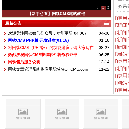
效果截
1
2
3
【新手必看】网钛CMS建站教程
[使用
最新公告
[新闻
[新闻
欢迎关注网钛微信公众号，功能更新(04.06)
04-06
[新闻
网钛CMS PHP版 开发进度(01.18)
01-18
[新闻
对网钛CMS（PHP版）的功能建议，请大家写在
08-27
[网站
热烈庆祝网钛CMS获得软件著作权证书
06-25
这里
[使用
网钛售后服务说明
12-14
[新闻
网钛文章管理系统将启用新域名OTCMS.com
11-22
[使用
[网站
[使用