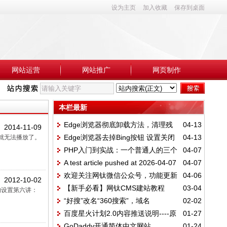
设为主页
加入收藏
保存到桌面
网站运营
网站推广
网页制作
本栏最新
Edge浏览器彻底卸载方法，清理残
04-13
2014-11-09
Edge浏览器去掉Bing按钮 设置关闭
04-13
也就无法播放了。
留图标
PHP入门到实战：一个普通人的三个
04-07
方法
A test article pushed at 2026-04-07
04-07
月转行血泪史
欢迎关注网钛微信公众号，功能更新
04-06
14:15:31
2012-10-02
【新手必看】网钛CMS建站教程
03-04
(04.06)
的设置第六讲：
“好搜”改名“360搜索”，域名
02-02
百度星火计划2.0内容推送说明----原
01-27
为“so.com”
GoDaddy开通简体中文网站
01-24