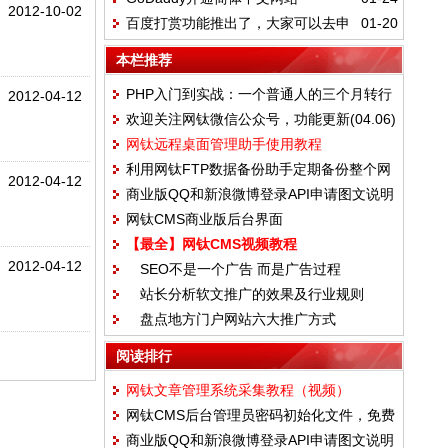
创文章推送准则
2012-10-02
百度打赏功能推出了，大家可以去申
01-20
请试试~
本栏推荐
PHP入门到实战：一个普通人的三个月转行
2012-04-12
欢迎关注网钛微信公众号，功能更新(04.06)
血泪史
网钛远程桌面管理助手使用教程
利用网钛FTP数据备份助手定期备份整个网
2012-04-12
商业版QQ和新浪微博登录API申请图文说明
站
网钛CMS商业版后台界面
【最全】网钛CMS视频教程
2012-04-12
SEO不是一个广告 而是广告过程
站长分析软文推广的效果及行业规则
盘点地方门户网站六大推广方式
阅读排行
网钛文章管理系统采集教程（视频）
网钛CMS后台管理员密码初始化文件，免费
商业版QQ和新浪微博登录API申请图文说明
版和商业版都通用