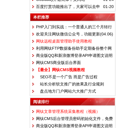
创文章推送准则
百度打赏功能推出了，大家可以去申
01-20
请试试~
本栏推荐
PHP入门到实战：一个普通人的三个月转行
欢迎关注网钛微信公众号，功能更新(04.06)
血泪史
网钛远程桌面管理助手使用教程
利用网钛FTP数据备份助手定期备份整个网
商业版QQ和新浪微博登录API申请图文说明
站
网钛CMS商业版后台界面
【最全】网钛CMS视频教程
SEO不是一个广告 而是广告过程
站长分析软文推广的效果及行业规则
盘点地方门户网站六大推广方式
阅读排行
网钛文章管理系统采集教程（视频）
网钛CMS后台管理员密码初始化文件，免费
商业版QQ和新浪微博登录API申请图文说明
版和商业版都通用