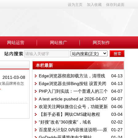
设为主页
加入收藏
保存到桌面
网站运营
网站推广
网页制作
本栏最新
Edge浏览器彻底卸载方法，清理残
04-13
2011-03-08
Edge浏览器去掉Bing按钮 设置关闭
04-13
女装品牌将在怎
留图标
>
PHP入门到实战：一个普通人的三个
04-07
方法
A test article pushed at 2026-04-07
04-07
月转行血泪史
欢迎关注网钛微信公众号，功能更新
04-06
14:15:31
【新手必看】网钛CMS建站教程
03-04
(04.06)
“好搜”改名“360搜索”，域名
02-02
百度星火计划2.0内容推送说明----原
01-27
为“so.com”
GoDaddy开通简体中文网站
01-24