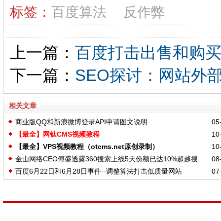
标签：
百度算法
反作弊
上一篇：
百度打击出售和购
下一篇：
SEO探讨：网站外
相关文章
商业版QQ和新浪微博登录API申请图文说明
05-
【最全】网钛CMS视频教程
10-
【最全】VPS视频教程（otcms.net原创录制）
10-
金山网络CEO傅盛透露360搜索上线5天份额已达10%超越搜
08-
百度6月22日和6月28日事件--调整算法打击低质量网站
07-
狗，成为国内第二大搜索引擎