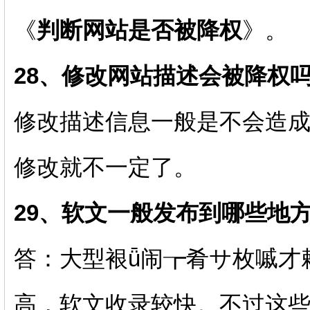
《
判断网站是否被降权
》。
28、修改网站描述会被降权吗
修改描述信息一般是不会造
修改就不一定了。
29、软文一般发布到哪些地
答：大型裉ǖ闹┲肴サ枚嘁才
高，软文收录较快。不过这