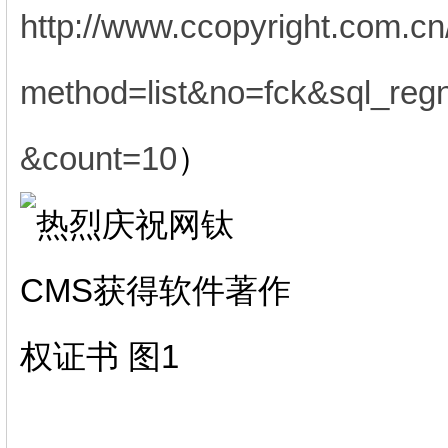
http://www.ccopyright.com.c
method=list&no=fck&sql_r
&count=10
）