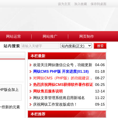
设为主页
加入收藏
保存到桌面
网站运营
网站推广
网页制作
本栏最新
欢迎关注网钛微信公众号，功能更新
04-06
网钛CMS PHP版 开发进度(01.18)
01-18
(04.06)
对网钛CMS（PHP版）的功能建议，
08-27
热烈庆祝网钛CMS获得软件著作权证
06-25
请大家写在这里
PHP版会加上
网钛售后服务说明
12-14
书
网钛文章管理系统将启用新域名
11-22
庆祝网钛工作室改版成功！
09-15
OTCMS.com
上一些新的元素
本栏推荐