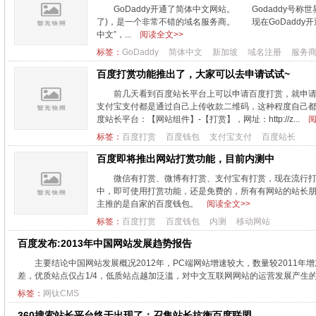
GoDaddy开通了简体中文网站。 Godaddy号称
了)，是一个非常不错的域名服务商。 现在GoDaddy开通了简
中文”，...
阅读全文>>
标签：
GoDaddy
简体中文
新加坡
域名注册
服务
百度打赏功能推出了，大家可以去申请试试~
前几天看到百度站长平台上可以申请百度打赏，就申
支付宝支付都是通过自己上传收款二维码，这种程度自己都
度站长平台：【网站组件】-【打赏】，网址：http://z...
阅
标签：
百度打赏
百度钱包
支付宝支付
百度站长
百度即将推出网站打赏功能，目前内测中
微信有打赏、微博有打赏、支付宝有打赏，现在流行
中，即可使用打赏功能，还是免费的，所有有网站的站长朋
主推的是自家的百度钱包。
阅读全文>>
标签：
百度打赏
百度钱包
内测
移动网站
百度发布:2013年中国网站发展趋势报告
主要结论中国网站发展概况2012年，PC端网站增速较大，数量较2011年
差，优质站点仅占1/4，低质站点越加泛滥，对中文互联网网站的运营发展产生的负
标签：
网钛CMS
360搜索站长平台终于出现了：召集站长抗衡百度联盟