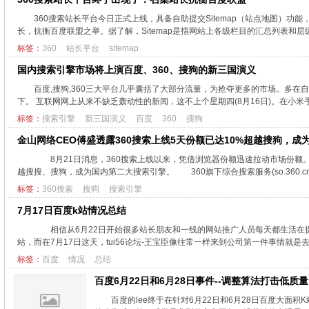
360搜索站长平台今日正式上线，具备自助提交Sitemap（站点地图）功能
长，抗衡百度联盟之举。据了解，Sitemap是指网站上各级栏目的汇总列表和层级结
标签：
360
站长平台
sitemap
国内搜索引擎市场将上演百度、360、搜狗的新三国演义
百度,搜狗,360三大平台几乎囊括了大部分流量，为抢夺更多的市场。多
下。 互联网网上从来不缺乏轰动性的新闻，这不上个星期四(8月16日)。在小米手
标签：
搜索引擎
新三国演义
百度
360
搜狗
金山网络CEO傅盛透露360搜索上线5天份额已达10%超越搜狗，
8月21日消息，360搜索上线以来，凭借浏览器份额迅速拉动市场份额。
越搜搜、搜狗，成为国内第二大搜索引擎。 360旗下综合搜索服务(so.360.c
标签：
360搜索
搜狗
搜索引擎
7月17日百度k站情况总结
相信从6月22日开始很多站长朋友和一线的网站推广人员每天都生活在提
站，而在7月17日这天，tui56论坛-王宝臣像往常一样来到公司第一件事情就是
标签：
百度
情况
总结
百度6月22日和6月28日事件--调整算法打击低质
百度的lee终于在针对6月22日和6月28日百度大面