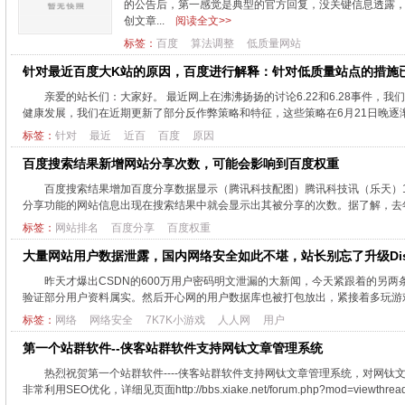
的公告后，第一感觉是典型的官方回复，没关键信息透露
创文章...
阅读全文>>
标签：
百度
算法调整
低质量网站
针对最近百度大K站的原因，百度进行解释：针对低质量站点的措施
亲爱的站长们：大家好。 最近网上在沸沸扬扬的讨论6.22和6.28事件
健康发展，我们在近期更新了部分反作弊策略和特征，这些策略在6月21日晚逐渐
标签：
针对
最近
近百
百度
原因
百度搜索结果新增网站分享次数，可能会影响到百度权重
百度搜索结果增加百度分享数据显示（腾讯科技配图）腾讯科技讯（乐天）
分享功能的网站信息出现在搜索结果中就会显示出其被分享的次数。据了解，去年
标签：
网站排名
百度分享
百度权重
大量网站用户数据泄露，国内网络安全如此不堪，站长别忘了升级Disc
昨天才爆出CSDN的600万用户密码明文泄漏的大新闻，今天紧跟着的另两条
验证部分用户资料属实。然后开心网的用户数据库也被打包放出，紧接着多玩游戏的80
标签：
网络
网络安全
7K7K小游戏
人人网
用户
第一个站群软件--侠客站群软件支持网钛文章管理系统
热烈祝贺第一个站群软件----侠客站群软件支持网钛文章管理系统，对网
非常利用SEO优化，详细见页面http://bbs.xiake.net/forum.php?mod=viewthread&