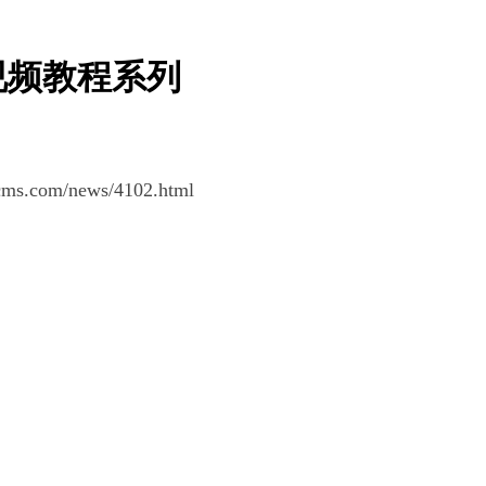
视频教程系列
tcms.com/news/4102.html