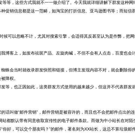
发等等，这些方式我就不一一做介绍了。今天我就详细讲解下群发这种网
各种促销信息都是这一范畴，如淘宝的打折信息、亚马逊图书等；而短信
多时候可以忽略不计，尤其对搜索引擎，会适得其反甚至认为是作弊，把网
到我博客上，如发布祛斑产品、左旋肉碱，不但不会有人点击，百度也会
，蜘蛛会当时就收录群发快照和链接，但博主发现内容不对，就会删除你
会被降权。
群发等，也正因如此，这类群发方式使用的越来越少，但这并不代表群发
的话叫做“邮件营销”，邮件营销是被容许的，而且也不会把邮件点出的
网站都默认带有同意收取宣传性的电子邮件条款。而做为中小站长在对陌
“你好，可以交个朋友吗？”的邮件，署名则为XX站长，这总不算垃圾邮