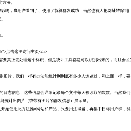
此方法。
擎影响，囊用户看到了、使用了就算群发成功，当然也有人把网址转嫁到
接。
的。
t="_blank">点击这里访问主页</a>
的网站不需要真正去处理这个标识，但是统计工具都是可以识别出来的，而且会
放张图片，我们一样有办法能统计到到底有多少人浏览过，和上面一样，要
che的日志信息，这些信息会详细记录每个文件每天被读取的次数。当然我
，就能统计出图片（或带有图片的群发信息）展示量。
人开始使用此方法推a网站和产品，只要用法得当，再集中目标用户群，群