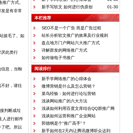
推广网站
络推广方式。
新手写软文 如何进行伪原创
01-30
群发是有非常
本栏推荐
SEO不是一个广告 而是广告过程
站长分析软文推广的效果及行业规则
站拔毛了。如
盘点地方门户网站六大推广方式
详解群发的网络推广方式
讨厌此类行
如何做电子书推广
阅读排行
的信息，当蜘
新手学网络推广的心得体会
就不好，请往
微博营销是什么及怎么营销？
菜鸟经验：如何进行论坛营销
浅谈网站推广的六大方法
浅谈如何利用百度文库结合QQ群推广网
连接判断成垃
浅谈如何运营和推广企业网站
站
生人进行邮件
郭德纲是个“推广高手”？
件了吧。所以
新手如何在2天内让腾讯微博听众达到