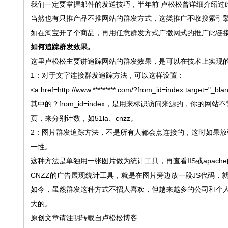
我们一定要掌握邮件的发送技巧，半年前 卢松松曾详细介绍过
当然也有只推产品不推网站的群发方式，这类推广不收搜索引
如在淘宝开了个商品，再用任意群发方式广撒网式的推广此链
如何追踪群发效果。
这里卢松松主要讲追踪网站的群发效果，是可以在技术上实现
1：对于文字连接群发追踪方法，可以这样设置：
<a href=http://www.*********.com/?from_id=index targe
其中的？from_id=index，是用来标识访问来源的，你
页，来分别计数，如51la、cnzz。
2：图片群发追踪方法，不是所有人都会点连接的，这时如果
一性。
这种方法是单独用一张图片做为统计工具，再查看IIS或apa
CNZZ的广告展现统计工具，就是在图片旁边放一段JS代码
如今，虽然群发这种方式不招人喜欢，但越来越多的公司和个
大的。
原创文章请注明转载自卢松松博客