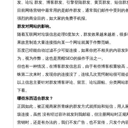
发、论坛 群发、博客群发、引擎登陆群发、黄页群发、短信群
目前网络营销中最常用的是邮件群发，通常我们邮件中受到的
强烈的商业目的，如大家的免费手机报。
群发对网站的影响。
随着互联网对垃圾信息处理0度加大，群发效果越来越差，很
果故意制造大量连接指向某一个网址就属于作弊范畴。
百度已经能自动过滤不少可疑连接，如果你把不相关的内容发
为，视为作弊，这也是黑帽SEO的操作手法之一。
但也有一种情况，在博客群发信息后，由于有些博客权重较高
蛛第二次来时，发现你的连接没了，连续几次荒愕耐站很可能
以上信息主要针对群发博客评论、留言、论坛跟帖、分类网站
下看。
哪些东西适合群发？
正因如此，被正规商家所青睐的群发方式就挥始和短信，用人家
圾连接，虽然 没有经过容许就发到我邮箱，但注册网站时正规
营销时，还是有办法的，我们不发广告，也不宣传，只发个内容