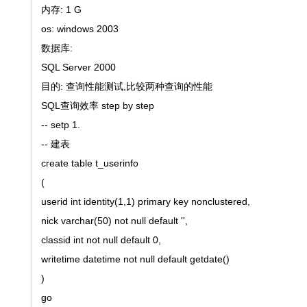
内存: 1 G
os: windows 2003
数据库:
SQL Server 2000
目的: 查询性能测试,比较两种查询的性能
SQL查询效率 step by step
-- setp 1.
-- 建表
create table t_userinfo
(
userid int identity(1,1) primary key nonclustered,
nick varchar(50) not null default '',
classid int not null default 0,
writetime datetime not null default getdate()
)
go