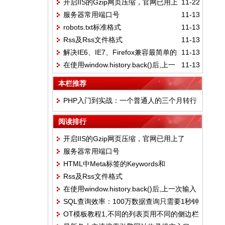
开启IIS的Gzip网页压缩，官网已用上
11-22
侧边栏
服务器常用端口号
11-13
了
robots.txt标准格式
11-13
Rss及Rss文件格式
11-13
解决IE6、IE7、Firefox兼容最简单的
11-13
在使用window.history.back()后,上一
11-13
CSS Hack
次输入的内容却不存在的解决方法
本栏推荐
PHP入门到实战：一个普通人的三个月转行
血泪史
阅读排行
开启IIS的Gzip网页压缩，官网已用上了
服务器常用端口号
HTML中Meta标签的Keywords和
Rss及Rss文件格式
Description独特见解
在使用window.history.back()后,上一次输入
SQL查询效率：100万数据查询只需要1秒钟
的内容却不存在的解决方法
OT模板教程1,不同的列表页用不同的侧边栏