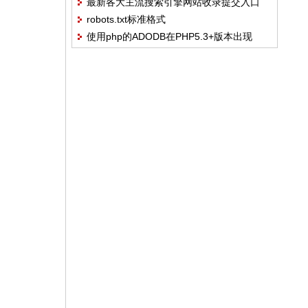
最新各大主流搜索引擎网站收录提交入口
robots.txt标准格式
（2011.10.14）
使用php的ADODB在PHP5.3+版本出现
Class 'VARIANT' not found错误的解决方案