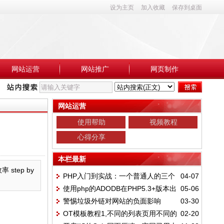
设为主页
加入收藏
保存到桌面
网站运营
网站推广
网页制作
网站运营
使用帮助
视频教程
心得分享
本栏最新
 step by
PHP入门到实战：一个普通人的三个
04-07
使用php的ADODB在PHP5.3+版本出
05-06
月转行血泪史
警惕垃圾外链对网站的负面影响
03-30
现Class 'VARIANT' not found错误的解决方
OT模板教程1,不同的列表页用不同的
02-20
案