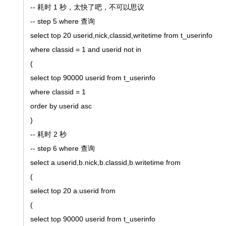
-- 耗时 1 秒，太快了吧，不可以思议
-- step 5 where 查询
select top 20 userid,nick,classid,writetime from t_userinfo
where classid = 1 and userid not in
(
select top 90000 userid from t_userinfo
where classid = 1
order by userid asc
)
-- 耗时 2 秒
-- step 6 where 查询
select a.userid,b.nick,b.classid,b.writetime from
(
select top 20 a.userid from
(
select top 90000 userid from t_userinfo