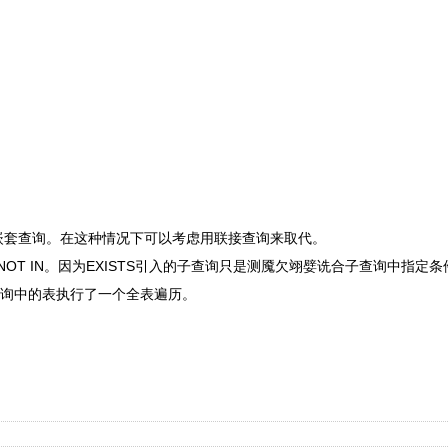
嵌套查询。在这种情况下可以考虑用联接查询来取代。
替代NOT IN。因为EXISTS引入的子查询只是测魇欠翊嬖诜合子查询中指定
子查询中的表执行了一个全表遍历。