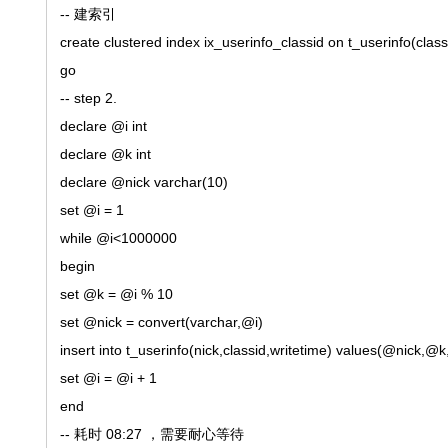
-- 建索引
create clustered index ix_userinfo_classid on t_userinfo(class
go
-- step 2.
declare @i int
declare @k int
declare @nick varchar(10)
set @i = 1
while @i<1000000
begin
set @k = @i % 10
set @nick = convert(varchar,@i)
insert into t_userinfo(nick,classid,writetime) values(@nick,@k
set @i = @i + 1
end
-- 耗时 08:27 ，需要耐心等待