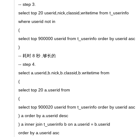
-- step 3.
select top 20 userid,nick,classid,writetime from t_userinfo
where userid not in
(
select top 900000 userid from t_userinfo order by userid asc
)
-- 耗时 8 秒 ,够长的
-- step 4.
select a.userid,b.nick,b.classid,b.writetime from
(
select top 20 a.userid from
(
select top 900020 userid from t_userinfo order by userid asc
) a order by a.userid desc
) a inner join t_userinfo b on a.userid = b.userid
order by a.userid asc