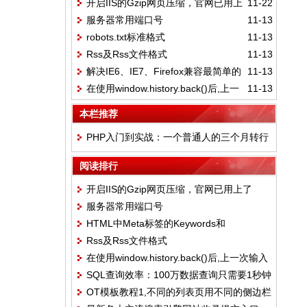
开启IIS的Gzip网页压缩，官网已用上
11-22
侧边栏
服务器常用端口号
11-13
了
robots.txt标准格式
11-13
Rss及Rss文件格式
11-13
解决IE6、IE7、Firefox兼容最简单的
11-13
在使用window.history.back()后,上一
11-13
CSS Hack
次输入的内容却不存在的解决方法
本栏推荐
PHP入门到实战：一个普通人的三个月转行
血泪史
阅读排行
开启IIS的Gzip网页压缩，官网已用上了
服务器常用端口号
HTML中Meta标签的Keywords和
Rss及Rss文件格式
Description独特见解
在使用window.history.back()后,上一次输入
SQL查询效率：100万数据查询只需要1秒钟
的内容却不存在的解决方法
OT模板教程1,不同的列表页用不同的侧边栏