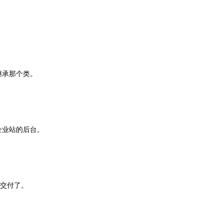
继承那个类。
企业站的后台。
于交付了。