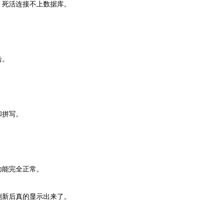
，死活连接不上数据库。
击。
和拼写。
。
功能完全正常。
刷新后真的显示出来了。