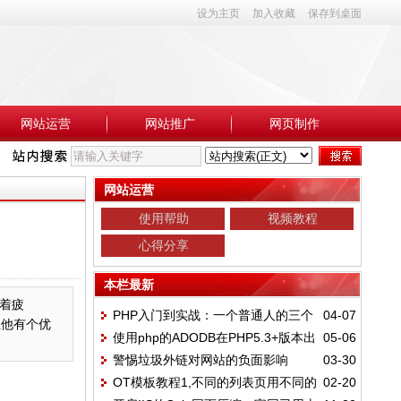
设为主页
加入收藏
保存到桌面
网站运营
网站推广
网页制作
网站运营
使用帮助
视频教程
心得分享
本栏最新
着疲
PHP入门到实战：一个普通人的三个
04-07
但他有个优
使用php的ADODB在PHP5.3+版本出
05-06
月转行血泪史
警惕垃圾外链对网站的负面影响
03-30
现Class 'VARIANT' not found错误的解决方
OT模板教程1,不同的列表页用不同的
02-20
案