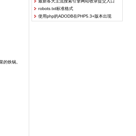
最新各大主流搜索引擎网站收录提交入口
robots.txt标准格式
（2011.10.14）
使用php的ADODB在PHP5.3+版本出现
Class 'VARIANT' not found错误的解决方案
炒菜的铁锅。