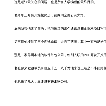
这是老张最关心的问题，也是所有人学编程的最终目的。
他今年三月份开始投简历，前两周全部石沉大海。
后来我帮他改了简历，把他做过的那个通讯录和企业站项目写
第三周他接到了三个面试邀请，去面了两家，其中一家当场给了他o
那是一家苏州本地的软件外包公司，给刚入职的PHP开发开八
老张原来做跟单员月薪五千五，八千对他来说已经是不小的跨
他犹豫了几天，最终没有去那家公司。