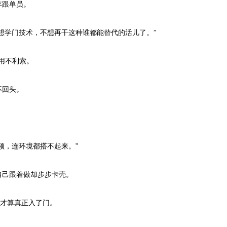
年跟单员。
想学门技术，不想再干这种谁都能替代的活儿了。”
都用不利索。
不回头。
频，连环境都搭不起来。”
自己跟着做却步步卡壳。
他才算真正入了门。