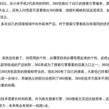
日)。在小米手机2代发布的同时。360也推出了自己的搜索引擎服务。
大会上，还有人问周是不是要推出360搜索，他斩钉截铁的说这是谣言。
国演义。
多在自己的强项领域中向外延伸产品。对于搜索引擎都各自有着同的优
虽然说失败了。但照周的个性，从哪里跌倒从哪里爬起来的个性。必然会
浏览器等组成的产品矩阵，360系成为了搜索引擎重要的流量入口之一。360搜
60浏览器里的搜索框带去的。现在360有了自己的搜索，大家也已经看到
进一步缩小。而被抢占的部分自然到了360搜索。360在技术方面本不用
数量的份额。
术需要长时间积累。作为新生搜索引擎，360搜索主页还比较简单，还
努力，未来将会有很长一段路<走。