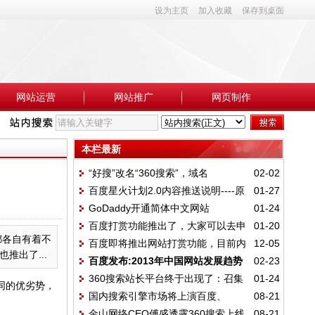
设为主页
加入收藏
保存到桌面
网站运营
网站推广
网页制作
本栏最新
“好搜”改名“360搜索”，域名
02-02
百度星火计划2.0内容推送说明----原
01-27
为“so.com”
GoDaddy开通简体中文网站
01-24
创文章推送准则
百度打赏功能推出了，大家可以去申
01-20
都各自有着不
百度即将推出网站打赏功能，目前内
12-05
请试试~
推出了...
百度发布:2013年中国网站发展趋势
02-23
测中
360搜索站长平台终于出现了：召集
01-24
报告
同的优劣势，
国内搜索引擎市场将上演百度、
08-21
站长抗衡百度联盟
金山网络CEO傅盛透露360搜索上线
08-21