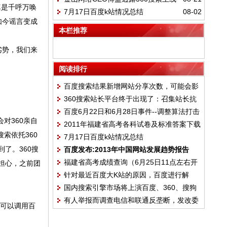
360、搜狗的新三国演义
真是千呼万唤
7月17日百度k站情况总结
08-02
5天份额已达10%超越搜狗，成为国内第二
如今谣言变成
大搜索引擎
本栏推荐
劣势，我们来
阅读排行
百度搜索结果新增网站分享次数，可能会影
360搜索站长平台终于出现了：召集站长抗
响到百度权重
百度6月22日和6月28日事件--调整算法打击
衡百度联盟
对360亲自
2011年福建省高考各科试卷及标准答案下载
低质量网站
索依托360
7月17日百度k站情况总结
了。360搜
百度发布:2013年中国网站发展趋势报告
福建省高考成绩查询（6月25日11点左右开
担心，之前团
针对最近百度大K站的原因，百度进行解
放）
国内搜索引擎市场将上演百度、360、搜狗
释：针对低质量站点的措施已经生效
有人举报而调查电信和联通反垄断，发改委
的新三国演义
可以调用百
行动颇具深意