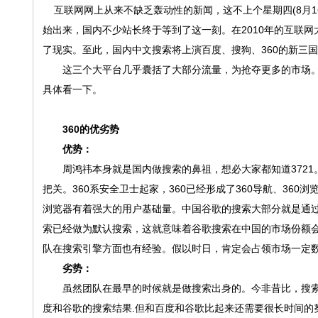
互联网网上从来不缺乏轰动性的新闻，这不上个星期四(8月16
始出来，国内不少站长终于等到了这一刻。在2010年的互联网
了现实。至此，国内中文搜索将上演百度、搜狗、360的新三
这三个大平台几乎囊括了大部分流量，为抢夺更多的市场。
具体看一下。
360
的优
劣
势
优势：
周鸿祎本身就是国内做搜索的鼻祖，想必大家都知道3721。
把关。360系安全卫士起家，360已经形成了360导航、360
浏览器有着强大的用户基础量。中国谷歌的搜索大部分就是通过3
索已经做为默认搜索，这就意味着谷歌搜索在中国的市场份额会
队在搜索引擎方面也有经验。假以时日，肯定会占领市场一定
劣势：
虽然团队在最早的时候就是做搜索出身的。今非昔比，搜索技
度和谷歌的搜索结果.但和百度和谷歌比起来还需要很长时间的