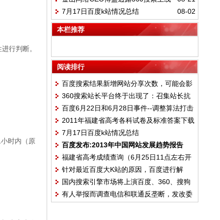
360、搜狗的新三国演义
7月17日百度k站情况总结
08-02
5天份额已达10%超越搜狗，成为国内第二
大搜索引擎
本栏推荐
性进行判断。
阅读排行
百度搜索结果新增网站分享次数，可能会影
360搜索站长平台终于出现了：召集站长抗
响到百度权重
百度6月22日和6月28日事件--调整算法打击
衡百度联盟
2011年福建省高考各科试卷及标准答案下载
低质量网站
7月17日百度k站情况总结
：1小时内（原
百度发布:2013年中国网站发展趋势报告
福建省高考成绩查询（6月25日11点左右开
针对最近百度大K站的原因，百度进行解
放）
国内搜索引擎市场将上演百度、360、搜狗
释：针对低质量站点的措施已经生效
有人举报而调查电信和联通反垄断，发改委
的新三国演义
行动颇具深意