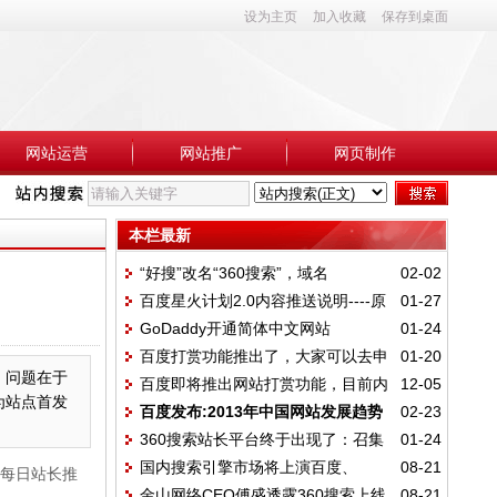
设为主页
加入收藏
保存到桌面
网站运营
网站推广
网页制作
本栏最新
“好搜”改名“360搜索”，域名
02-02
百度星火计划2.0内容推送说明----原
01-27
为“so.com”
GoDaddy开通简体中文网站
01-24
创文章推送准则
百度打赏功能推出了，大家可以去申
01-20
，问题在于
百度即将推出网站打赏功能，目前内
12-05
请试试~
为站点首发
百度发布:2013年中国网站发展趋势
02-23
测中
360搜索站长平台终于出现了：召集
01-24
报告
国内搜索引擎市场将上演百度、
08-21
站长抗衡百度联盟
于每日站长推
金山网络CEO傅盛透露360搜索上线
08-21