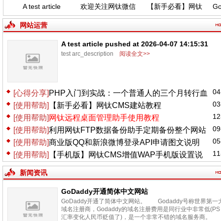
A test article
欢迎关注网钛微信
【新手必看】网钛
GoD
pushed at 2026-
公众号，功能更新
CMS建站教程
04-07 14:15:31
(04.06)
网站运营
A test article pushed at 2026-04-07 14:15:31
test arc_description
阅读全文>>
04
[心得分享]
PHP入门到实战：一个普通人的三个月转行血
03
[使用帮助]
【新手必看】网钛CMS建站教程
泪史
12
[使用帮助]
网钛远程桌面管理助手使用教程
09
[使用帮助]
利用网钛FTP数据备份助手定期备份整个网站
05
[使用帮助]
商业版QQ和新浪微博登录API申请图文说明
11
[使用帮助]
【手机版】网钛CMS增值WAP手机版设置说
明
新闻资讯
GoDaddy开通简体中文网站
GoDaddy开通了简体中文网站。 Godaddy号称世界第一
域名注册商，Godaddy的域名注册费用是同行业中非常低(PS
汇率变化人民币贬值了)，是一个非常不错的域名服务商