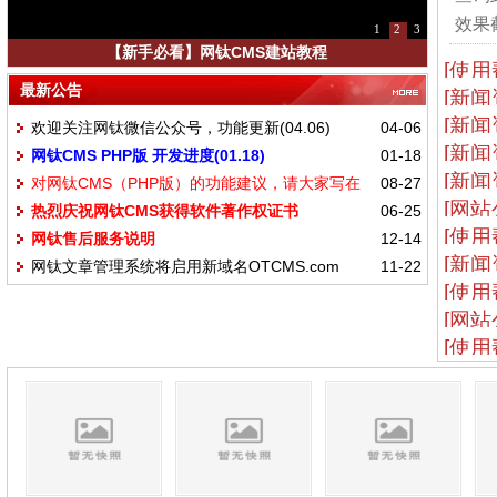
效果截
1
2
3
【新手必看】网钛CMS建站教程
[使用
最新公告
[新闻
[新闻
欢迎关注网钛微信公众号，功能更新(04.06)
04-06
[新闻
网钛CMS PHP版 开发进度(01.18)
01-18
[新闻
对网钛CMS（PHP版）的功能建议，请大家写在
08-27
[网站
热烈庆祝网钛CMS获得软件著作权证书
06-25
这里
[使用
网钛售后服务说明
12-14
[新闻
网钛文章管理系统将启用新域名OTCMS.com
11-22
[使用
[网站
[使用