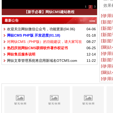
效果截
1
2
3
【新手必看】网钛CMS建站教程
[使用
最新公告
[新闻
[新闻
欢迎关注网钛微信公众号，功能更新(04.06)
04-06
[新闻
网钛CMS PHP版 开发进度(01.18)
01-18
[新闻
对网钛CMS（PHP版）的功能建议，请大家写在
08-27
[网站
热烈庆祝网钛CMS获得软件著作权证书
06-25
这里
[使用
网钛售后服务说明
12-14
[新闻
网钛文章管理系统将启用新域名OTCMS.com
11-22
[使用
[网站
[使用