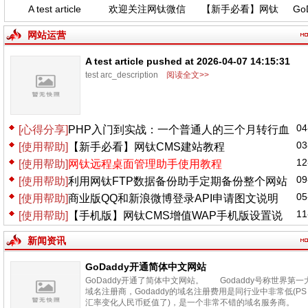
A test article
欢迎关注网钛微信
【新手必看】网钛
GoD
pushed at 2026-
公众号，功能更新
CMS建站教程
04-07 14:15:31
(04.06)
网站运营
A test article pushed at 2026-04-07 14:15:31
test arc_description
阅读全文>>
04
[心得分享]
PHP入门到实战：一个普通人的三个月转行血
03
[使用帮助]
【新手必看】网钛CMS建站教程
泪史
12
[使用帮助]
网钛远程桌面管理助手使用教程
09
[使用帮助]
利用网钛FTP数据备份助手定期备份整个网站
05
[使用帮助]
商业版QQ和新浪微博登录API申请图文说明
11
[使用帮助]
【手机版】网钛CMS增值WAP手机版设置说
明
新闻资讯
GoDaddy开通简体中文网站
GoDaddy开通了简体中文网站。 Godaddy号称世界第一
域名注册商，Godaddy的域名注册费用是同行业中非常低(PS
汇率变化人民币贬值了)，是一个非常不错的域名服务商