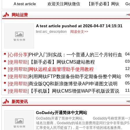
A test article
欢迎关注网钛微信
【新手必看】网钛
GoD
pushed at 2026-
公众号，功能更新
CMS建站教程
04-07 14:15:31
(04.06)
网站运营
A test article pushed at 2026-04-07 14:15:31
test arc_description
阅读全文>>
04
[心得分享]
PHP入门到实战：一个普通人的三个月转行血
03
[使用帮助]
【新手必看】网钛CMS建站教程
泪史
12
[使用帮助]
网钛远程桌面管理助手使用教程
09
[使用帮助]
利用网钛FTP数据备份助手定期备份整个网站
05
[使用帮助]
商业版QQ和新浪微博登录API申请图文说明
11
[使用帮助]
【手机版】网钛CMS增值WAP手机版设置说
明
新闻资讯
GoDaddy开通简体中文网站
GoDaddy开通了简体中文网站。 Godaddy号称世界第一
域名注册商，Godaddy的域名注册费用是同行业中非常低(PS
汇率变化人民币贬值了)，是一个非常不错的域名服务商