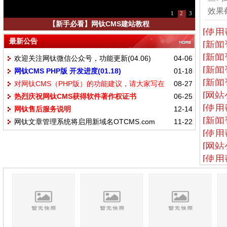
效果截
1
2
3
【新手必看】网钛CMS建站教程
[使用
最新公告
[新闻
[新闻
欢迎关注网钛微信公众号，功能更新(04.06)
04-06
[新闻
网钛CMS PHP版 开发进度(01.18)
01-18
[新闻
对网钛CMS（PHP版）的功能建议，请大家写在
08-27
[网站
热烈庆祝网钛CMS获得软件著作权证书
06-25
这里
[使用
网钛售后服务说明
12-14
[新闻
网钛文章管理系统将启用新域名OTCMS.com
11-22
[使用
[网站
[使用