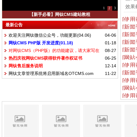
效果截
1
2
3
【新手必看】网钛CMS建站教程
[使用
最新公告
[新闻
[新闻
欢迎关注网钛微信公众号，功能更新(04.06)
04-06
[新闻
网钛CMS PHP版 开发进度(01.18)
01-18
[新闻
对网钛CMS（PHP版）的功能建议，请大家写在
08-27
[网站
热烈庆祝网钛CMS获得软件著作权证书
06-25
这里
[使用
网钛售后服务说明
12-14
[新闻
网钛文章管理系统将启用新域名OTCMS.com
11-22
[使用
[网站
[使用