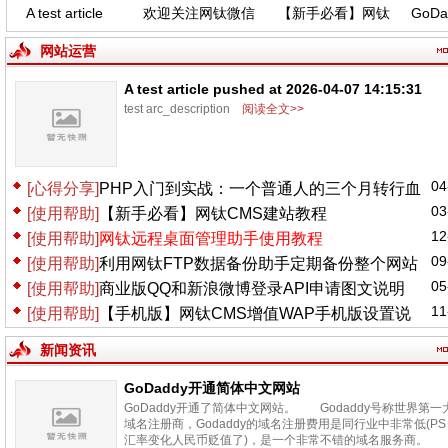
A test article
欢迎关注网钛微信
【新手必看】网钛
GoDa
pushed at 2026-
公众号，功能更新
CMS建站教程
中
04-07 14:15:31
(04.06)
网站运营
A test article pushed at 2026-04-07 14:15:31
test arc_description
阅读全文>>
04
[心得分享]
PHP入门到实战：一个普通人的三个月转行血
03
[使用帮助]
【新手必看】网钛CMS建站教程
泪史
12
[使用帮助]
网钛远程桌面管理助手使用教程
09
[使用帮助]
利用网钛FTP数据备份助手定期备份整个网站
05
[使用帮助]
商业版QQ和新浪微博登录API申请图文说明
11
[使用帮助]
【手机版】网钛CMS增值WAP手机版设置说
明
新闻资讯
GoDaddy开通简体中文网站
GoDaddy开通了简体中文网站。 Godaddy号称世界第一
域名注册商，Godaddy的域名注册费用是同行业中非常低(PS
汇率变化人民币贬值了)，是一个非常不错的域名服务商