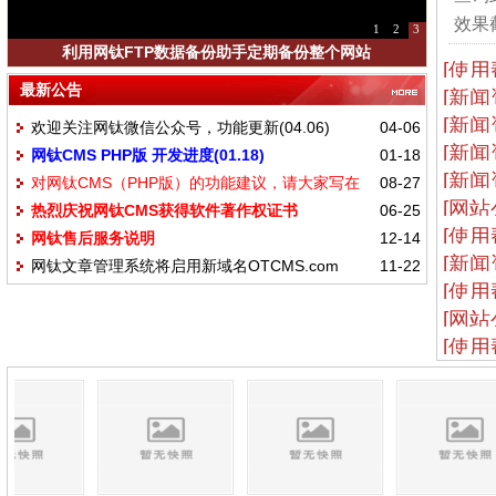
效果截
1
2
3
利用网钛FTP数据备份助手定期备份整个网站
[使用
最新公告
[新闻
[新闻
欢迎关注网钛微信公众号，功能更新(04.06)
04-06
[新闻
网钛CMS PHP版 开发进度(01.18)
01-18
[新闻
对网钛CMS（PHP版）的功能建议，请大家写在
08-27
[网站
热烈庆祝网钛CMS获得软件著作权证书
06-25
这里
[使用
网钛售后服务说明
12-14
[新闻
网钛文章管理系统将启用新域名OTCMS.com
11-22
[使用
[网站
[使用