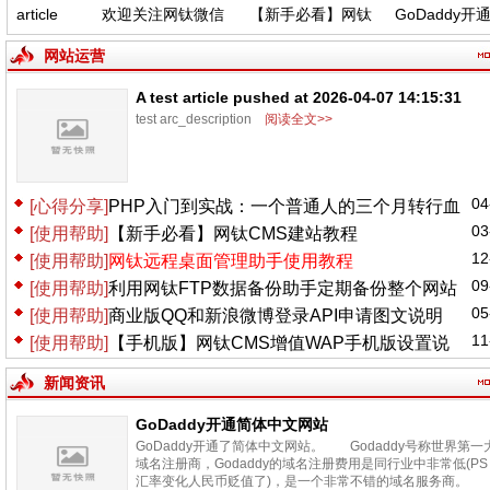
article
欢迎关注网钛微信
【新手必看】网钛
GoDaddy开通
at 2026-
公众号，功能更新
CMS建站教程
中文网站
4:15:31
(04.06)
网站运营
A test article pushed at 2026-04-07 14:15:31
test arc_description
阅读全文>>
04
[心得分享]
PHP入门到实战：一个普通人的三个月转行血
03
[使用帮助]
【新手必看】网钛CMS建站教程
泪史
12
[使用帮助]
网钛远程桌面管理助手使用教程
09
[使用帮助]
利用网钛FTP数据备份助手定期备份整个网站
05
[使用帮助]
商业版QQ和新浪微博登录API申请图文说明
11
[使用帮助]
【手机版】网钛CMS增值WAP手机版设置说
明
新闻资讯
GoDaddy开通简体中文网站
GoDaddy开通了简体中文网站。 Godaddy号称世界第一
域名注册商，Godaddy的域名注册费用是同行业中非常低(PS
汇率变化人民币贬值了)，是一个非常不错的域名服务商