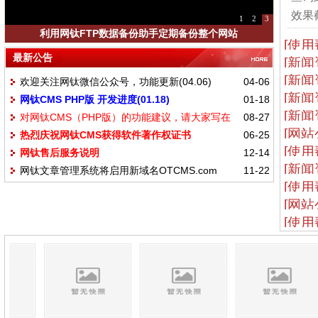
效果截
1
2
3
利用网钛FTP数据备份助手定期备份整个网站
[使用
最新公告
[新闻
[新闻
欢迎关注网钛微信公众号，功能更新(04.06)
04-06
[新闻
网钛CMS PHP版 开发进度(01.18)
01-18
[新闻
对网钛CMS（PHP版）的功能建议，请大家写在
08-27
[网站
热烈庆祝网钛CMS获得软件著作权证书
06-25
这里
[使用
网钛售后服务说明
12-14
[新闻
网钛文章管理系统将启用新域名OTCMS.com
11-22
[使用
[网站
[使用