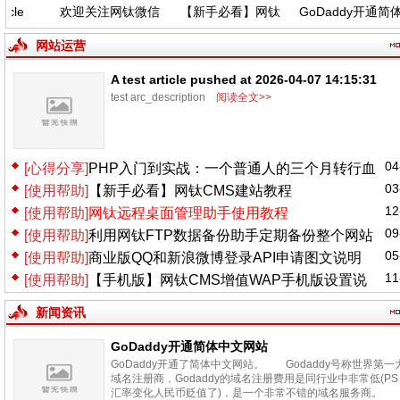
le
欢迎关注网钛微信
【新手必看】网钛
GoDaddy开通简体
026-
公众号，功能更新
CMS建站教程
中文网站
:31
(04.06)
网站运营
A test article pushed at 2026-04-07 14:15:31
test arc_description
阅读全文>>
04
[心得分享]
PHP入门到实战：一个普通人的三个月转行血
03
[使用帮助]
【新手必看】网钛CMS建站教程
泪史
12
[使用帮助]
网钛远程桌面管理助手使用教程
09
[使用帮助]
利用网钛FTP数据备份助手定期备份整个网站
05
[使用帮助]
商业版QQ和新浪微博登录API申请图文说明
11
[使用帮助]
【手机版】网钛CMS增值WAP手机版设置说
明
新闻资讯
GoDaddy开通简体中文网站
GoDaddy开通了简体中文网站。 Godaddy号称世界第一
域名注册商，Godaddy的域名注册费用是同行业中非常低(PS
汇率变化人民币贬值了)，是一个非常不错的域名服务商