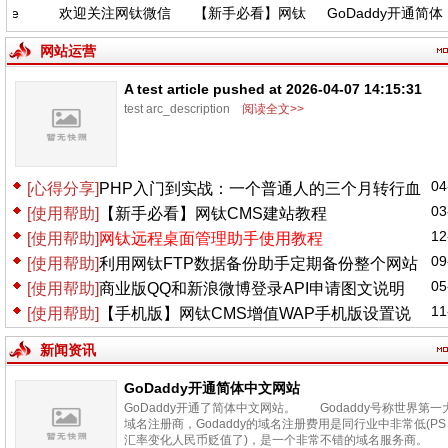
e
欢迎关注网钛微信
【新手必看】网钛
GoDaddy开通简体
26-
公众号，功能更新
CMS建站教程
中文网站
31
(04.06)
网站运营
A test article pushed at 2026-04-07 14:15:31
test arc_description
阅读全文>>
04
[心得分享]
PHP入门到实战：一个普通人的三个月转行血
03
[使用帮助]
【新手必看】网钛CMS建站教程
泪史
12
[使用帮助]
网钛远程桌面管理助手使用教程
09
[使用帮助]
利用网钛FTP数据备份助手定期备份整个网站
05
[使用帮助]
商业版QQ和新浪微博登录API申请图文说明
11
[使用帮助]
【手机版】网钛CMS增值WAP手机版设置说
明
新闻资讯
GoDaddy开通简体中文网站
GoDaddy开通了简体中文网站。 Godaddy号称世界第一
域名注册商，Godaddy的域名注册费用是同行业中非常低(PS
汇率变化人民币贬值了)，是一个非常不错的域名服务商