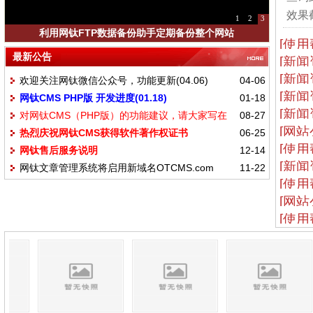
效果截
1
2
3
利用网钛FTP数据备份助手定期备份整个网站
[使用
最新公告
[新闻
[新闻
欢迎关注网钛微信公众号，功能更新(04.06)
04-06
[新闻
网钛CMS PHP版 开发进度(01.18)
01-18
[新闻
对网钛CMS（PHP版）的功能建议，请大家写在
08-27
[网站
热烈庆祝网钛CMS获得软件著作权证书
06-25
这里
[使用
网钛售后服务说明
12-14
[新闻
网钛文章管理系统将启用新域名OTCMS.com
11-22
[使用
[网站
[使用