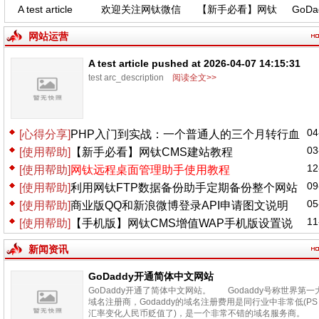
A test article
欢迎关注网钛微信
【新手必看】网钛
GoDa
pushed at 2026-
公众号，功能更新
CMS建站教程
中
04-07 14:15:31
(04.06)
网站运营
A test article pushed at 2026-04-07 14:15:31
test arc_description
阅读全文>>
04
[心得分享]
PHP入门到实战：一个普通人的三个月转行血
03
[使用帮助]
【新手必看】网钛CMS建站教程
泪史
12
[使用帮助]
网钛远程桌面管理助手使用教程
09
[使用帮助]
利用网钛FTP数据备份助手定期备份整个网站
05
[使用帮助]
商业版QQ和新浪微博登录API申请图文说明
11
[使用帮助]
【手机版】网钛CMS增值WAP手机版设置说
明
新闻资讯
GoDaddy开通简体中文网站
GoDaddy开通了简体中文网站。 Godaddy号称世界第一
域名注册商，Godaddy的域名注册费用是同行业中非常低(PS
汇率变化人民币贬值了)，是一个非常不错的域名服务商