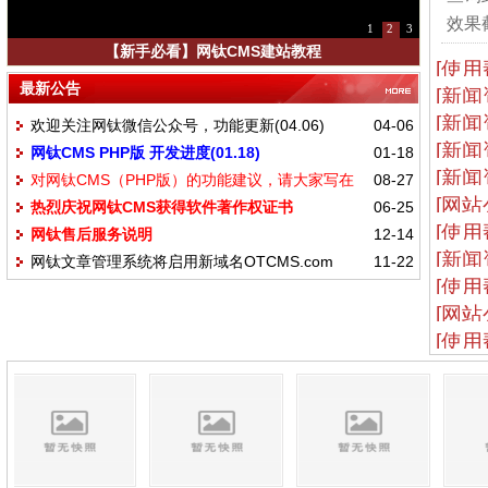
效果截
1
2
3
【新手必看】网钛CMS建站教程
[使用
最新公告
[新闻
[新闻
欢迎关注网钛微信公众号，功能更新(04.06)
04-06
[新闻
网钛CMS PHP版 开发进度(01.18)
01-18
[新闻
对网钛CMS（PHP版）的功能建议，请大家写在
08-27
[网站
热烈庆祝网钛CMS获得软件著作权证书
06-25
这里
[使用
网钛售后服务说明
12-14
[新闻
网钛文章管理系统将启用新域名OTCMS.com
11-22
[使用
[网站
[使用