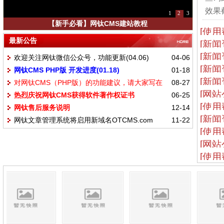
效果截
1
2
3
【新手必看】网钛CMS建站教程
[使用
最新公告
[新闻
[新闻
欢迎关注网钛微信公众号，功能更新(04.06)
04-06
[新闻
网钛CMS PHP版 开发进度(01.18)
01-18
[新闻
对网钛CMS（PHP版）的功能建议，请大家写在
08-27
[网站
热烈庆祝网钛CMS获得软件著作权证书
06-25
这里
[使用
网钛售后服务说明
12-14
[新闻
网钛文章管理系统将启用新域名OTCMS.com
11-22
[使用
[网站
[使用