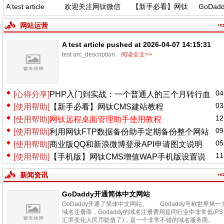
A test article
欢迎关注网钛微信
【新手必看】网钛
GoDadd
shed at 2026-
公众号，功能更新
CMS建站教程
中文
-07 14:15:31
(04.06)
网站运营
A test article pushed at 2026-04-07 14:15:31
test arc_description
阅读全文>>
04
[心得分享]
PHP入门到实战：一个普通人的三个月转行血
03
[使用帮助]
【新手必看】网钛CMS建站教程
泪史
12
[使用帮助]
网钛远程桌面管理助手使用教程
09
[使用帮助]
利用网钛FTP数据备份助手定期备份整个网站
05
[使用帮助]
商业版QQ和新浪微博登录API申请图文说明
11
[使用帮助]
【手机版】网钛CMS增值WAP手机版设置说
明
新闻资讯
GoDaddy开通简体中文网站
GoDaddy开通了简体中文网站。 Godaddy号称世界第一
域名注册商，Godaddy的域名注册费用是同行业中非常低(PS
汇率变化人民币贬值了)，是一个非常不错的域名服务商