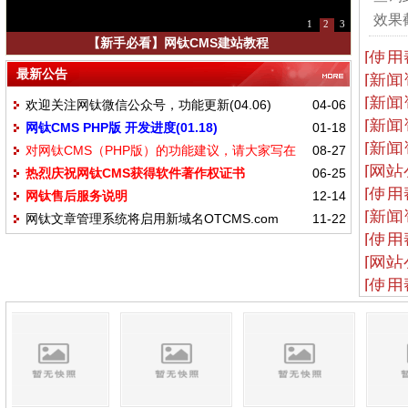
效果截
1
2
3
【新手必看】网钛CMS建站教程
[使用
最新公告
[新闻
[新闻
欢迎关注网钛微信公众号，功能更新(04.06)
04-06
[新闻
网钛CMS PHP版 开发进度(01.18)
01-18
[新闻
对网钛CMS（PHP版）的功能建议，请大家写在
08-27
[网站
热烈庆祝网钛CMS获得软件著作权证书
06-25
这里
[使用
网钛售后服务说明
12-14
[新闻
网钛文章管理系统将启用新域名OTCMS.com
11-22
[使用
[网站
[使用