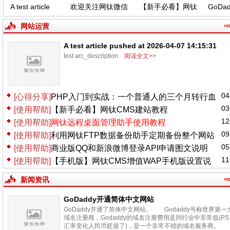
A test article
欢迎关注网钛微信
【新手必看】网钛
GoDad
ushed at 2026-
公众号，功能更新
CMS建站教程
中文
04-07 14:15:31
(04.06)
网站运营
A test article pushed at 2026-04-07 14:15:31
test arc_description
阅读全文>>
04
[心得分享]
PHP入门到实战：一个普通人的三个月转行血
03
[使用帮助]
【新手必看】网钛CMS建站教程
泪史
12
[使用帮助]
网钛远程桌面管理助手使用教程
09
[使用帮助]
利用网钛FTP数据备份助手定期备份整个网站
05
[使用帮助]
商业版QQ和新浪微博登录API申请图文说明
11
[使用帮助]
【手机版】网钛CMS增值WAP手机版设置说
明
新闻资讯
GoDaddy开通简体中文网站
GoDaddy开通了简体中文网站。 Godaddy号称世界第一
域名注册商，Godaddy的域名注册费用是同行业中非常低(PS
汇率变化人民币贬值了)，是一个非常不错的域名服务商