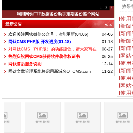
效果截
1
2
3
利用网钛FTP数据备份助手定期备份整个网站
[使用
最新公告
[新闻
[新闻
欢迎关注网钛微信公众号，功能更新(04.06)
04-06
[新闻
网钛CMS PHP版 开发进度(01.18)
01-18
[新闻
对网钛CMS（PHP版）的功能建议，请大家写在
08-27
[网站
热烈庆祝网钛CMS获得软件著作权证书
06-25
这里
[使用
网钛售后服务说明
12-14
[新闻
网钛文章管理系统将启用新域名OTCMS.com
11-22
[使用
[网站
[使用