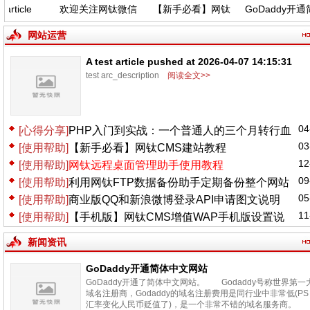
rticle
欢迎关注网钛微信
【新手必看】网钛
GoDaddy开通简
t 2026-
公众号，功能更新
CMS建站教程
中文网站
:15:31
(04.06)
网站运营
A test article pushed at 2026-04-07 14:15:31
test arc_description
阅读全文>>
04
[心得分享]
PHP入门到实战：一个普通人的三个月转行血
03
[使用帮助]
【新手必看】网钛CMS建站教程
泪史
12
[使用帮助]
网钛远程桌面管理助手使用教程
09
[使用帮助]
利用网钛FTP数据备份助手定期备份整个网站
05
[使用帮助]
商业版QQ和新浪微博登录API申请图文说明
11
[使用帮助]
【手机版】网钛CMS增值WAP手机版设置说
明
新闻资讯
GoDaddy开通简体中文网站
GoDaddy开通了简体中文网站。 Godaddy号称世界第一
域名注册商，Godaddy的域名注册费用是同行业中非常低(PS
汇率变化人民币贬值了)，是一个非常不错的域名服务商