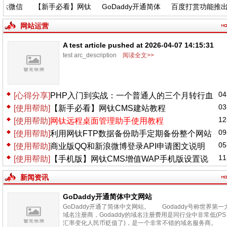
钛微信
【新手必看】网钛
GoDaddy开通简体
百度打赏功能推出
能更新
CMS建站教程
中文网站
了，大家可以去申
请试试~
网站运营
A test article pushed at 2026-04-07 14:15:31
test arc_description
阅读全文>>
04
[心得分享]
PHP入门到实战：一个普通人的三个月转行血
03
[使用帮助]
【新手必看】网钛CMS建站教程
泪史
12
[使用帮助]
网钛远程桌面管理助手使用教程
09
[使用帮助]
利用网钛FTP数据备份助手定期备份整个网站
05
[使用帮助]
商业版QQ和新浪微博登录API申请图文说明
11
[使用帮助]
【手机版】网钛CMS增值WAP手机版设置说
明
新闻资讯
GoDaddy开通简体中文网站
GoDaddy开通了简体中文网站。 Godaddy号称世界第一
域名注册商，Godaddy的域名注册费用是同行业中非常低(PS
汇率变化人民币贬值了)，是一个非常不错的域名服务商