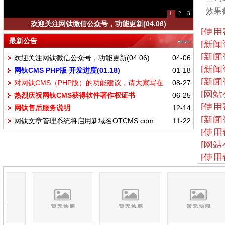
效果截
1
2
3
欢迎关注网钛微信公众号，功能更新(04.06)
[使用
最新公告
[新闻
[新闻
欢迎关注网钛微信公众号，功能更新(04.06)
04-06
[新闻
网钛CMS PHP版 开发进度(01.18)
01-18
[新闻
对网钛CMS（PHP版）的功能建议，请大家写在
08-27
[网站
热烈庆祝网钛CMS获得软件著作权证书
06-25
这里
[使用
网钛售后服务说明
12-14
[新闻
网钛文章管理系统将启用新域名OTCMS.com
11-22
[使用
[网站
[使用