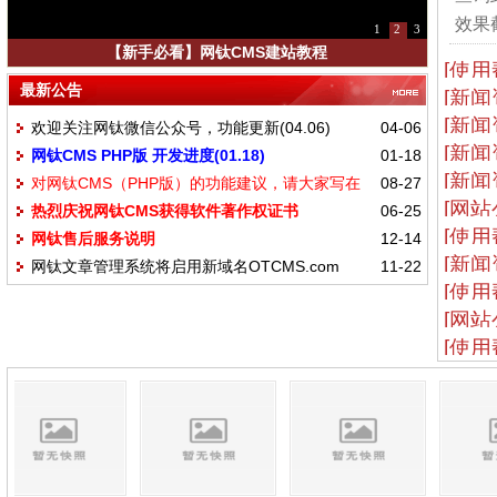
效果截
1
2
3
【新手必看】网钛CMS建站教程
[使用
最新公告
[新闻
[新闻
欢迎关注网钛微信公众号，功能更新(04.06)
04-06
[新闻
网钛CMS PHP版 开发进度(01.18)
01-18
[新闻
对网钛CMS（PHP版）的功能建议，请大家写在
08-27
[网站
热烈庆祝网钛CMS获得软件著作权证书
06-25
这里
[使用
网钛售后服务说明
12-14
[新闻
网钛文章管理系统将启用新域名OTCMS.com
11-22
[使用
[网站
[使用