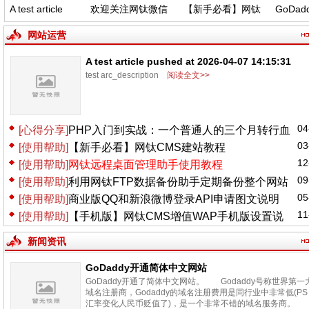
A test article
欢迎关注网钛微信
【新手必看】网钛
GoDadd
shed at 2026-
公众号，功能更新
CMS建站教程
中文
4-07 14:15:31
(04.06)
网站运营
A test article pushed at 2026-04-07 14:15:31
test arc_description
阅读全文>>
04
[心得分享]
PHP入门到实战：一个普通人的三个月转行血
03
[使用帮助]
【新手必看】网钛CMS建站教程
泪史
12
[使用帮助]
网钛远程桌面管理助手使用教程
09
[使用帮助]
利用网钛FTP数据备份助手定期备份整个网站
05
[使用帮助]
商业版QQ和新浪微博登录API申请图文说明
11
[使用帮助]
【手机版】网钛CMS增值WAP手机版设置说
明
新闻资讯
GoDaddy开通简体中文网站
GoDaddy开通了简体中文网站。 Godaddy号称世界第一
域名注册商，Godaddy的域名注册费用是同行业中非常低(PS
汇率变化人民币贬值了)，是一个非常不错的域名服务商