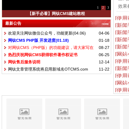
效果截
1
2
3
【新手必看】网钛CMS建站教程
[使用
最新公告
[新闻
[新闻
欢迎关注网钛微信公众号，功能更新(04.06)
04-06
[新闻
网钛CMS PHP版 开发进度(01.18)
01-18
[新闻
对网钛CMS（PHP版）的功能建议，请大家写在
08-27
[网站
热烈庆祝网钛CMS获得软件著作权证书
06-25
这里
[使用
网钛售后服务说明
12-14
[新闻
网钛文章管理系统将启用新域名OTCMS.com
11-22
[使用
[网站
[使用