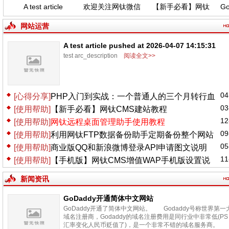
A test article
欢迎关注网钛微信
【新手必看】网钛
Go
pushed at 2026-
公众号，功能更新
CMS建站教程
04-07 14:15:31
(04.06)
网站运营
A test article pushed at 2026-04-07 14:15:31
test arc_description
阅读全文>>
04
[心得分享]
PHP入门到实战：一个普通人的三个月转行血
03
[使用帮助]
【新手必看】网钛CMS建站教程
泪史
12
[使用帮助]
网钛远程桌面管理助手使用教程
09
[使用帮助]
利用网钛FTP数据备份助手定期备份整个网站
05
[使用帮助]
商业版QQ和新浪微博登录API申请图文说明
11
[使用帮助]
【手机版】网钛CMS增值WAP手机版设置说
明
新闻资讯
GoDaddy开通简体中文网站
GoDaddy开通了简体中文网站。 Godaddy号称世界第一
域名注册商，Godaddy的域名注册费用是同行业中非常低(PS
汇率变化人民币贬值了)，是一个非常不错的域名服务商