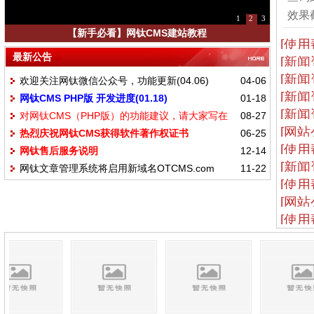
效果截
1
2
3
利用网钛FTP数据备份助手定期备份整个网站
[使用
最新公告
[新闻
[新闻
欢迎关注网钛微信公众号，功能更新(04.06)
04-06
[新闻
网钛CMS PHP版 开发进度(01.18)
01-18
[新闻
对网钛CMS（PHP版）的功能建议，请大家写在
08-27
[网站
热烈庆祝网钛CMS获得软件著作权证书
06-25
这里
[使用
网钛售后服务说明
12-14
[新闻
网钛文章管理系统将启用新域名OTCMS.com
11-22
[使用
[网站
[使用