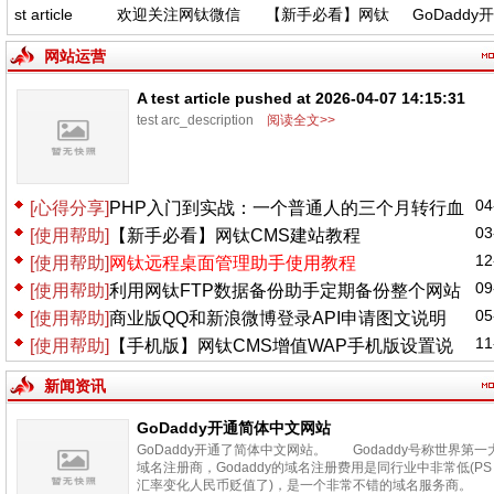
t article
欢迎关注网钛微信
【新手必看】网钛
GoDaddy开
d at 2026-
公众号，功能更新
CMS建站教程
中文网站
 14:15:31
(04.06)
网站运营
A test article pushed at 2026-04-07 14:15:31
test arc_description
阅读全文>>
04
[心得分享]
PHP入门到实战：一个普通人的三个月转行血
03
[使用帮助]
【新手必看】网钛CMS建站教程
泪史
12
[使用帮助]
网钛远程桌面管理助手使用教程
09
[使用帮助]
利用网钛FTP数据备份助手定期备份整个网站
05
[使用帮助]
商业版QQ和新浪微博登录API申请图文说明
11
[使用帮助]
【手机版】网钛CMS增值WAP手机版设置说
明
新闻资讯
GoDaddy开通简体中文网站
GoDaddy开通了简体中文网站。 Godaddy号称世界第一
域名注册商，Godaddy的域名注册费用是同行业中非常低(PS
汇率变化人民币贬值了)，是一个非常不错的域名服务商