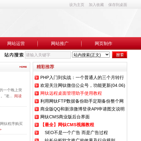
设为主页
加入收藏
保存到桌面
网站运营
网站推广
网页制作
FTP数据备份助手定期备份整个网站
◆网钛CMS使用中常见问题总结(14.06.22)
精彩推荐
PHP入门到实战：一个普通人的三个月转行
欢迎关注网钛微信公众号，功能更新(04.06)
血泪史
的一个晚上突
网钛远程桌面管理助手使用教程
老...
阅读
利用网钛FTP数据备份助手定期备份整个网
商业版QQ和新浪微博登录API申请图文说明
站
网钛CMS商业版后台界面
的网钛程序购买
【最全】网钛CMS视频教程
>
SEO不是一个广告 而是广告过程
站长分析软文推广的效果及行业规则