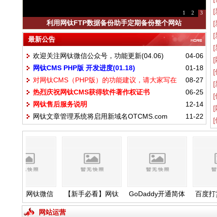
1
2
3
利用网钛FTP数据备份助手定期备份整个网站
最新公告
欢迎关注网钛微信公众号，功能更新(04.06)
04-06
网钛CMS PHP版 开发进度(01.18)
01-18
对网钛CMS（PHP版）的功能建议，请大家写在
08-27
热烈庆祝网钛CMS获得软件著作权证书
06-25
这里
网钛售后服务说明
12-14
网钛文章管理系统将启用新域名OTCMS.com
11-22
迎关注网钛微信
【新手必看】网钛
GoDaddy开通简体
百度打赏
众号，功能更新
CMS建站教程
中文网站
了，大家
(04.06)
请试
网站运营