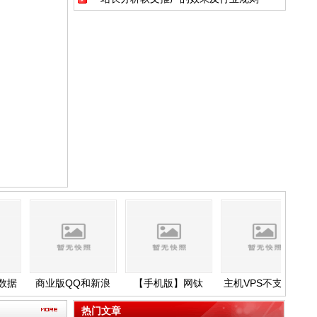
据
商业版QQ和新浪
【手机版】网钛
主机VPS不支持.flv
E
份
微博登录API申请
CMS增值WAP手机
格式文件的解决方
图文说明
版设置说明
法
热门文章