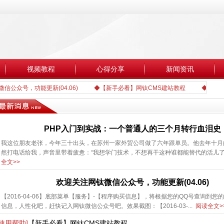
视频教程
心得分享
新闻资讯
众号，功能更新(04.06)
◆【新手必看】网钛CMS建站教程
◆利用网钛
PHP入门到实战：一个普通人的三个月转行血泪史
我这位朋友老张，今年三十出头，在苏州一家外贸公司做了六年跟单员。他去年十月
然打电话给我，声音里带着疲惫：“我想学门技术，不想再干这种谁都能替代的活儿了。”
全文>>
欢迎关注网钛微信公众号，功能更新(04.06)
【2016-04-06】底部菜单【服务】-【程序购买信息】，将根据您的QQ号查询到您
信息，人性化吧，赶快记入网钛微信公众号吧。效果截图：【2016-03-...
阅读全文>
[使用帮助]
【新手必看】网钛CMS建站教程