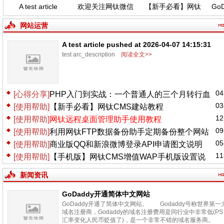
A test article
欢迎关注网钛微信
【新手必看】网钛
GoD
pushed at 2026-
公众号，功能更新
CMS建站教程
04-07 14:15:31
(04.06)
网站运营
A test article pushed at 2026-04-07 14:15:31
test arc_description
阅读全文>>
04
[心得分享]
PHP入门到实战：一个普通人的三个月转行血
03
[使用帮助]
【新手必看】网钛CMS建站教程
泪史
12
[使用帮助]
网钛远程桌面管理助手使用教程
09
[使用帮助]
利用网钛FTP数据备份助手定期备份整个网站
05
[使用帮助]
商业版QQ和新浪微博登录API申请图文说明
11
[使用帮助]
【手机版】网钛CMS增值WAP手机版设置说
明
新闻资讯
GoDaddy开通简体中文网站
GoDaddy开通了简体中文网站。 Godaddy号称世界第一
域名注册商，Godaddy的域名注册费用是同行业中非常低(PS
汇率变化人民币贬值了)，是一个非常不错的域名服务商