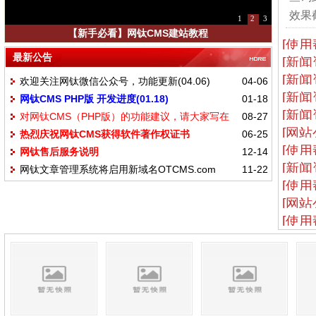
效果截
1
2
3
【新手必看】网钛CMS建站教程
[使用
最新公告
[新闻
[新闻
欢迎关注网钛微信公众号，功能更新(04.06)
04-06
[新闻
网钛CMS PHP版 开发进度(01.18)
01-18
[新闻
对网钛CMS（PHP版）的功能建议，请大家写在
08-27
[网站
热烈庆祝网钛CMS获得软件著作权证书
06-25
这里
[使用
网钛售后服务说明
12-14
[新闻
网钛文章管理系统将启用新域名OTCMS.com
11-22
[使用
[网站
[使用