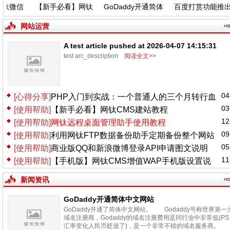
钛微信
【新手必看】网钛
GoDaddy开通简体
百度打赏功能推出
能更新
CMS建站教程
中文网站
了，大家可以去申
请试试~
网站运营
A test article pushed at 2026-04-07 14:15:31
test arc_description
阅读全文>>
04
[心得分享]
PHP入门到实战：一个普通人的三个月转行血
03
[使用帮助]
【新手必看】网钛CMS建站教程
泪史
12
[使用帮助]
网钛远程桌面管理助手使用教程
09
[使用帮助]
利用网钛FTP数据备份助手定期备份整个网站
05
[使用帮助]
商业版QQ和新浪微博登录API申请图文说明
11
[使用帮助]
【手机版】网钛CMS增值WAP手机版设置说
明
新闻资讯
GoDaddy开通简体中文网站
GoDaddy开通了简体中文网站。 Godaddy号称世界第一
域名注册商，Godaddy的域名注册费用是同行业中非常低(PS
汇率变化人民币贬值了)，是一个非常不错的域名服务商