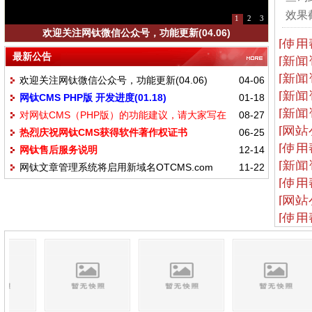
效果截
1
2
3
欢迎关注网钛微信公众号，功能更新(04.06)
[使用
最新公告
[新闻
[新闻
欢迎关注网钛微信公众号，功能更新(04.06)
04-06
[新闻
网钛CMS PHP版 开发进度(01.18)
01-18
[新闻
对网钛CMS（PHP版）的功能建议，请大家写在
08-27
[网站
热烈庆祝网钛CMS获得软件著作权证书
06-25
这里
[使用
网钛售后服务说明
12-14
[新闻
网钛文章管理系统将启用新域名OTCMS.com
11-22
[使用
[网站
[使用